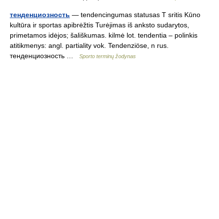
тенденциозность
— tendencingumas statusas T sritis Kūno
kultūra ir sportas apibrėžtis Turėjimas iš anksto sudarytos,
primetamos idėjos; šališkumas. kilmė lot. tendentia – polinkis
atitikmenys: angl. partiality vok. Tendenziöse, n rus.
тенденциозность …
Sporto terminų žodynas