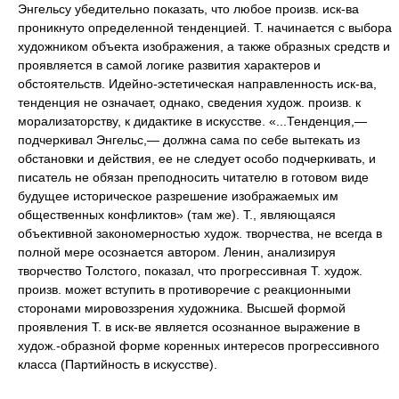
Энгельсу убедительно показать, что любое произв. иск-ва
проникнуто определенной тенденцией. Т. начинается с выбора
художником объекта изображения, а также образных средств и
проявляется в самой логике развития характеров и
обстоятельств. Идейно-эстетическая направленность иск-ва,
тенденция не означает, однако, сведения худож. произв. к
морализаторству, к дидактике в искусстве. «...Тенденция,—
подчеркивал Энгельс,— должна сама по себе вытекать из
обстановки и действия, ее не следует особо подчеркивать, и
писатель не обязан преподносить читателю в готовом виде
будущее историческое разрешение изображаемых им
общественных конфликтов» (там же). Т., являющаяся
объективной закономерностью худож. творчества, не всегда в
полной мере осознается автором. Ленин, анализируя
творчество Толстого, показал, что прогрессивная Т. худож.
произв. может вступить в противоречие с реакционными
сторонами мировоззрения художника. Высшей формой
проявления Т. в иск-ве является осознанное выражение в
худож.-образной форме коренных интересов прогрессивного
класса (Партийность в искусстве).