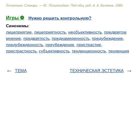
Эстетика: Словарь. — М.: Политиздат
.
Под общ. ред. А. А. Беляева
.
1989
.
Игры ⚽
Нужно решить контрольную?
Синонимы
:
лицеприятие
,
лицеприятность
,
необъективность
,
предвзятое
мнение
,
предвзятость
,
преднамеренность
,
предубеждение
,
предубежденность
,
преубеждение
,
пристрастие
,
пристрастность
,
субъективность
,
тенденционность
,
тенденция
ТЕМА
ТЕХНИЧЕСКАЯ ЭСТЕТИКА