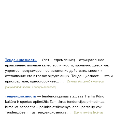
Тенденциозность
— (лат. – стремление) – отрицательное
нравственно волевое качество личности, проявляющееся как
упрямое преднамеренное искажение действительности и
отстаивание его в глазах окружающих. Тенденциозность – это и
пристрастное, одностороннее… …
Основы духовной культуры
(энциклопедический словарь педагога)
тенденциозность
— tendencingumas statusas T sritis Kūno
kultūra ir sportas apibrėžtis Tam tikros tendencijos primetimas.
kilmė lot. tendentia – polinkis atitikmenys: angl. partiality vok.
Tendenziöse, n rus. тенденциозность …
Sporto terminų žodynas