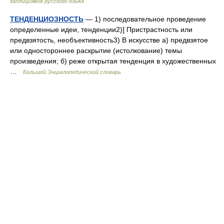
галлицизмов русского языка
ТЕНДЕНЦИОЗНОСТЬ
— 1) последовательное проведение
определенные идеи, тенденции2)] Пристрастность или
предвзятость, необъективность3) В искусстве а) предвзятое
или одностороннее раскрытие (истолкование) темы
произведения; б) реже открытая тенденция в художественных
…
Большой Энциклопедический словарь