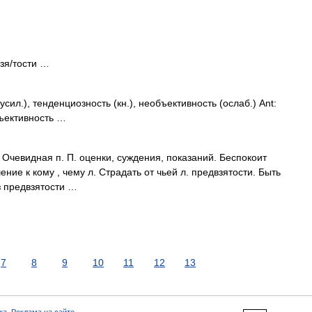
взя/тости …
сил.), тенденциозность (кн.), необъективность (ослаб.) Ant:
бъективность …
. Очевидная п. П. оценки, суждения, показаний. Беспокоит
ние к кому , чему л. Страдать от чьей л. предвзятости. Быть
з предвзятости …
7
8
9
10
11
12
13