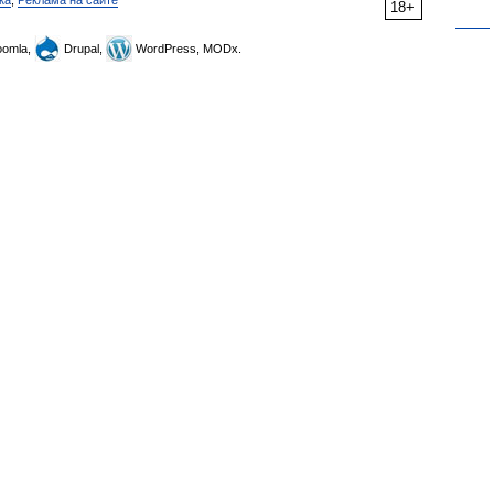
ка
,
Реклама на сайте
18+
omla,
Drupal,
WordPress, MODx.