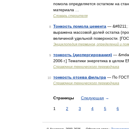
помола определяется остатком на стан
материала …
Словарь строителя
Тонкость помола цемента
— &#8211; 
8
выражена массовой долей остатка (про
величиной удельной поверхности. [ГОС
Энциклопедия терминов, определений и по
тонкость (диспергирования)
— &mdash
9
2006 г.] Тематики энергетика в целом E
Справочник технического переводчика
тонкость отсева фильтра
— По ГОСТ 
10
Справочник технического переводчика
Страницы
Следующая
→
1
2
3
4
5
6