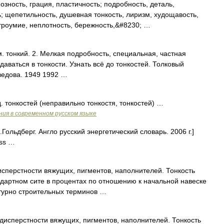
озность, грация, пластичность; подробность, деталь,
ь; щепетильность, душевная тонкость, лиризм, худощавость,
остроумие, неплотность, бережность,&#8230; …
. тонкий. 2. Мелкая подробность, специальная, частная
даваться в тонкости. Узнать всё до тонкостей. Толковый
ведова. 1949 1992 …
д. тонкостей (неправильно тонкостя, тонкостей) …
ия в современном русском языке
Гольдберг. Англо русский энергетический словарь. 2006 г.]
ess …
сперстности вяжущих, пигментов, наполнителей. Тонкость
дартном сите в процентах по отношению к начальной навеске
ктурно строительных терминов …
дисперстности вяжущих, пигментов, наполнителей. Тонкость