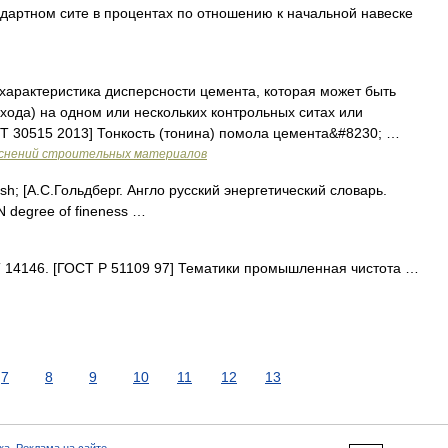
дартном сите в процентах по отношению к начальной навеске
характеристика дисперсности цемента, которая может быть
хода) на одном или нескольких контрольных ситах или
Т 30515 2013] Тонкость (тонина) помола цемента&#8230; …
яснений строительных материалов
; [А.С.Гольдберг. Англо русский энергетический словарь.
N degree of fineness …
14146. [ГОСТ Р 51109 97] Тематики промышленная чистота …
7
8
9
10
11
12
13