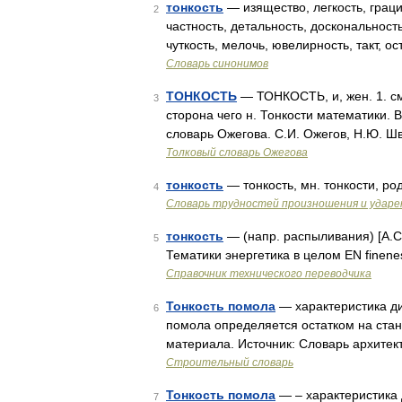
тонкость
— изящество, легкость, граци
2
частность, детальность, доскональност
чуткость, мелочь, ювелирность, такт, 
Словарь синонимов
ТОНКОСТЬ
— ТОНКОСТЬ, и, жен. 1. см
3
сторона чего н. Тонкости математики. В
словарь Ожегова. С.И. Ожегов, Н.Ю. Ш
Толковый словарь Ожегова
тонкость
— тонкость, мн. тонкости, ро
4
Словарь трудностей произношения и ударен
тонкость
— (напр. распыливания) [А.С.
5
Тематики энергетика в целом EN finen
Справочник технического переводчика
Тонкость помола
— характеристика ди
6
помола определяется остатком на стан
материала. Источник: Словарь архите
Строительный словарь
Тонкость помола
— – характеристика 
7