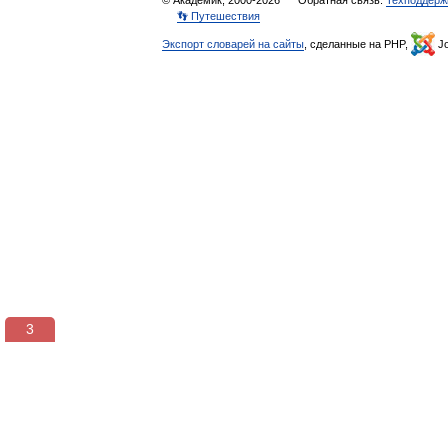
© Академик, 2000-2026
Обратная связь:
Техподдерж
👣 Путешествия
Экспорт словарей на сайты
, сделанные на PHP,
Jo
3