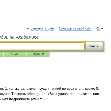
Запомнить сайт
Словарь на свой сайт
RU
едии на Академике
Найти!
Книги
Игры ⚽
1. только ед. отвлеч. сущ. к тонкий во всех знач., кроме 9.
ь шутки. Тонкость обращения. «Всех удивляла поразительная
Тонкая подробность (см.&#8230; …