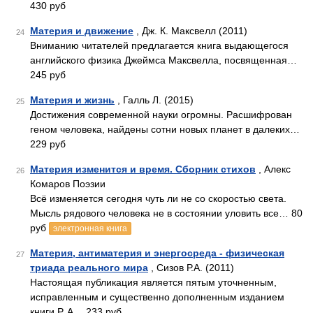
430 руб
Материя и движение
, Дж. К. Максвелл (2011)
24
Вниманию читателей предлагается книга выдающегося
английского физика Джеймса Максвелла, посвященная…
245 руб
Материя и жизнь
, Галль Л. (2015)
25
Достижения современной науки огромны. Расшифрован
геном человека, найдены сотни новых планет в далеких…
229 руб
Материя изменится и время. Сборник стихов
, Алекс
26
Комаров Поэзии
Всё изменяется сегодня чуть ли не со скоростью света.
Мысль рядового человека не в состоянии уловить все… 80
руб
электронная книга
Материя, антиматерия и энергосреда - физическая
27
триада реального мира
, Сизов Р.А. (2011)
Настоящая публикация является пятым уточненным,
исправленным и существенно дополненным изданием
книги Р. А… 233 руб