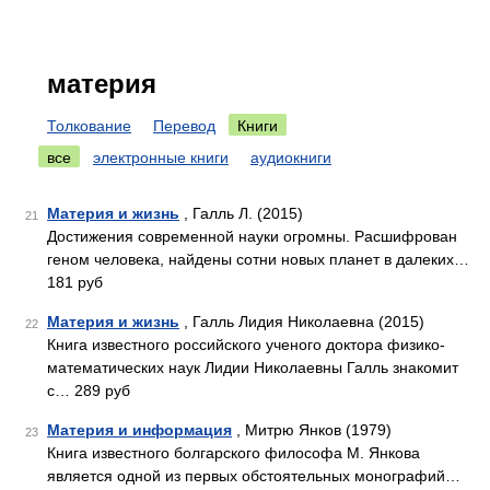
материя
Толкование
Перевод
Книги
все
электронные книги
аудиокниги
Материя и жизнь
, Галль Л. (2015)
21
Достижения современной науки огромны. Расшифрован
геном человека, найдены сотни новых планет в далеких…
181 руб
Материя и жизнь
, Галль Лидия Николаевна (2015)
22
Книга известного российского ученого доктора физико-
математических наук Лидии Николаевны Галль знакомит
с… 289 руб
Материя и информация
, Митрю Янков (1979)
23
Книга известного болгарского философа М. Янкова
является одной из первых обстоятельных монографий…