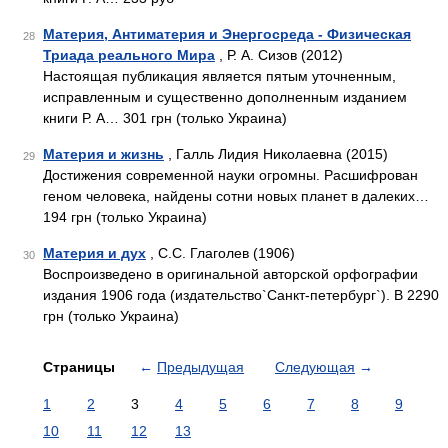
Материя, Антиматерия и Энергосреда - Физическая
28
Триада реального Мира
, Р. А. Сизов (2012)
Настоящая публикация является пятым уточненным,
исправленным и существенно дополненным изданием
книги Р. А… 301 грн (только Украина)
Материя и жизнь
, Галль Лидия Николаевна (2015)
29
Достижения современной науки огромны. Расшифрован
геном человека, найдены сотни новых планет в далеких…
194 грн (только Украина)
Материя и дух
, С.С. Глаголев (1906)
30
Воспроизведено в оригинальной авторской орфографии
издания 1906 года (издательство`Санкт-петербург`). В 2290
грн (только Украина)
Страницы
←
Предыдущая
Следующая
→
1
2
3
4
5
6
7
8
9
10
11
12
13