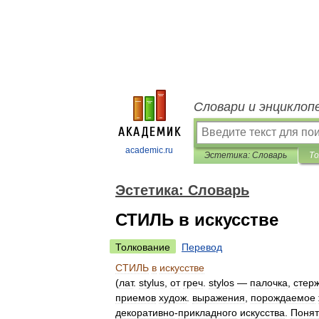
Словари и энциклоп
academic.ru
Эстетика: Словарь
То
Эстетика: Словарь
СТИЛЬ в искусстве
Толкование
Перевод
СТИЛЬ
в
искусстве
(
лат
.
stylus
,
от
греч
.
stylos
—
палочка
,
стер
приемов
худож
.
выражения
,
порождаемое
декоративно
-
прикладного
искусства
.
Понят