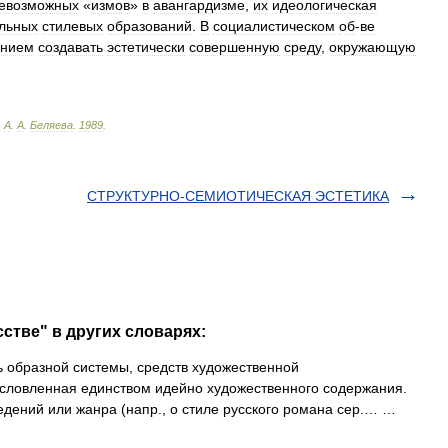
евозможных
«
измов
»
в
авангардизме
,
их
идеологическая
льных
стилевых
образований
.
В
социалистическом
об
-
ве
ением
создавать
эстетически
совершенную
среду
,
окружающую
.
А
.
А
.
Беляева
.
1989
.
СТРУКТУРНО-СЕМИОТИЧЕСКАЯ ЭСТЕТИКА
стве" в других словарях:
образной системы, средств художественной
условленная единством идейно художественного содержания.
едений или жанра (напр., о стиле русского романа сер.… …