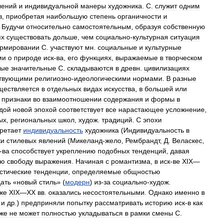
лений
и
индивидуальной
манеры
художника
.
С
.
служит
одним
в
,
приобретая
наибольшую
степень
органичности
и
.
Будучи
относительно
самостоятельным
,
образуя
собственную
ях
существовать
дольше
,
чем
социально
-
культурная
ситуация
рмировании
С
.
участвуют
мн
.
социальные
и
культурные
ми
о
природе
иск
-
ва
,
его
функциях
,
выражаемые
в
творческом
вые
значительные
С
.
складываются
в
древн
.
цивилизациях
ствующими
религиозно
-
идеологическими
нормами
.
В
разные
ществляется
в
отдельных
видах
искусства
,
в
большей
или
признаки
во
взаимоотношении
содержания
и
формы
в
дой
новой
эпохой
соответствует
все
нарастающее
усложнение
,
ых
,
региональных
школ
,
худож
.
традиций
.
С
эпохи
ретает
индивидуальность
художника
(
Индивидуальность
в
ки
стилевых
явлений
(
Микеланд
-
жело
,
Рембрандт
,
Д
.
Веласкес
,
-
ва
способствует
укреплению
подобных
тенденций
,
давая
ую
свободу
выражения
.
Начиная
с
романтизма
,
в
иск
-
ве
XIX
—
стические
тенденции
,
определяемые
общностью
дать
«
новый
стиль
» (
модерн
)
из
-
за
социально
-
худож
.
же
XIX
—
XX
вв
.
оказались
несостоятельными
.
Однако
именно
в
и
др
.)
предприняли
попытку
рассматривать
историю
иск
-
в
как
же
не
может
полностью
укладываться
в
рамки
смены
С
.