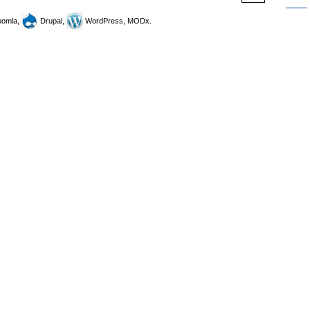
omla,
Drupal,
WordPress, MODx.