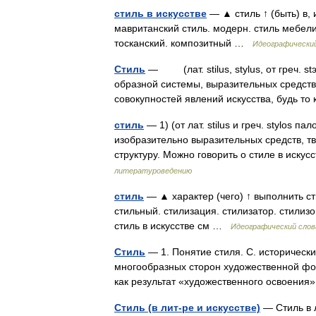
стиль в искусстве
— ▲ стиль ↑ (быть) в, и
мавританский стиль. модерн. стиль мебели
тосканский. композитный …
Идеографический
Стиль
— (лат. stilus, stylus, от греч. s
образной системы, выразительных средств
совокупностей явлений искусства, будь т
стиль
— 1) (от лат. stilus и греч. stylos 
изобразительно выразительных средств, 
структуру. Можно говорить о стиле в иску
литературоведению
стиль
— ▲ характер (чего) ↑ выполнить ст
стильный. стилизация. стилизатор. стилизо
стиль в искусстве см …
Идеографический слов
Стиль
— 1. Понятие стиля. С. историческ
многообразных сторон художественной фо
как результат «художественного освоени
Стиль (в лит-ре и искусстве)
— Стиль в л