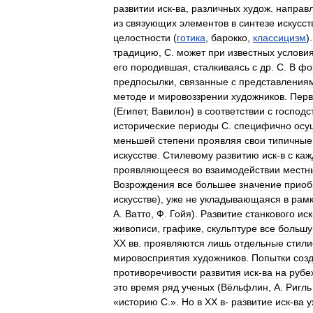
развитии
иск
-
ва
,
различных
худож
.
направ
из
связующих
элементов
в
синтезе
искусст
целостности
(
готика
,
барокко
,
классицизм
)
традицию
,
С
.
может
при
известных
услови
его
породившая
,
сталкиваясь
с
др
.
С
.
В
фо
предпосылки
,
связанные
с
представления
методе
и
мировоззрении
художников
.
Пер
(
Египет
,
Вавилон
)
в
соответствии
с
господ
исторические
периоды
С
.
специфично
осу
меньшей
степени
проявляя
свои
типичные
искусстве
.
Стилевому
развитию
иск
-
в
с
каж
проявляющееся
во
взаимодействии
местн
Возрождения
все
большее
значение
приоб
искусстве
),
уже
не
укладывающаяся
в
рам
А
.
Ватто
,
Ф
.
Гойя
).
Развитие
станкового
иск
живописи
,
графике
,
скульптуре
все
больш
XX
вв
.
проявляются
лишь
отдельные
стили
мировосприятия
художников
.
Попытки
соз
противоречивости
развития
иск
-
ва
на
рубе
это
время
ряд
ученых
(
Вёльфлин
,
А
.
Ригль
«
историю
С
.».
Но
в
XX
в
-
развитие
иск
-
ва
у