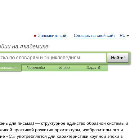
Запомнить сайт
Словарь на свой сайт
RU
едии на Академике
Найти!
лкования
Переводы
Книги
Игры ⚽
жень
для
письма
) —
структурное
единство
образной
системы
и
живой
практикой
развития
архитектуры
,
изобразительного
и
ие
«
С
.»
употребляется
для
характеристики
крупной
эпохи
в