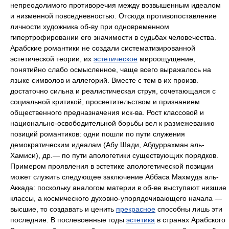
непреодолимого противоречия между возвышенным идеалом
и низменной повседневностью. Отсюда противопоставление
личности художника об-ву при одновременном
гипертрофировании его значимости в судьбах человечества.
Арабские романтики не создали систематизированной
эстетической теории, их
эстетическое
мироощущение,
понятийно слабо осмысленное, чаще всего выражалось на
языке символов и аллегорий. Вместе с тем в их произв.
достаточно сильна и реалистическая струя, сочетающаяся с
социальной критикой, просветительством и признанием
общественного предназначения иск-ва. Рост классовой и
национально-освободительной борьбы вел к размежеванию
позиций романтиков: одни пошли по пути служения
демократическим идеалам (Абу Шади, Абдуррахман аль-
Хамиси), др.— по пути апологетики существующих порядков.
Примером проявления в эстетике апологетической позиции
может служить следующее заключение Аббаса Махмуда аль-
Аккада: поскольку аналогом материи в об-ве выступают низшие
классы, а космического духовно-упорядочивающего начала —
высшие, то создавать и ценить
прекрасное
способны лишь эти
последние. В послевоенные годы
эстетика
в странах Арабского