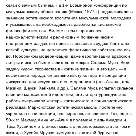
связи с вечным бытием. На 1-й Всемирной конференции по
мусульманскому образованию (Мекка, 1977 г.) подчеркивалось
значение эстетического воспитания мусульманской молодежи
и указывалось на необходимость разработки «исламской
философии иск-ва». Вместе с тем в противовес
националистическим и религиозным почвенническим
настроениям раздаются призывы осваивать худож. богатства
всякой культуры, не цепляться фанатично за собственное иск-
во. Поборником модернизации, даже европеизации арабской
лит-ры и иск-ва был мыслитель-демократ Саляма Муса. Видя
задачу худож. творчества в «критике жизни», а его цель — в
воспитании народа, он активно выступал против концепции
«искусства для искусства» и ее сторонников (аль-Аккада, аль-
Мазини, Шауки, Хейкала и др.), Саляма Муса испытал сильное
влияние марксистской идеологии; его литературоведческие
работы очерчивали контуры критического и социалистического
реализма. Марксистская эстетическая мысль постепенно
укрепляла свои позиции, расширялось ее влияние. Так, еще в
50-х гг. Махмуд Амин иль-Алим в полемике с аль-Аккадом и
Таха Хусейном отстаивал мысль о нерасторжимости лит-ры и
жизни, а Хусейн Мрувве выступил с критикой буржуазно-