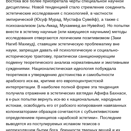
Востока все более приобретала черты специальной научной
дисциплины. Новой тенденцией стало стремление соединить
эстетические исследования с психологией, в частности
эмпирической (Юсуф Мурад, Мустафа Сувейф), а также с
психоанализом (аль-Аккад, Мухаммед ан-Нувейхи). Но попытки
внести в эстетику научные (или кажущиеся научными) методы
исследования отвергаются логическим позитивизмом (Заки
Нагиб Махмуд), ставящим эстетическую проблематику вне
науки, запрещая давать ей психологическую и социально-
историческую трактовку, практически санкционирующим
подмену теоретического анализа нормативными и эмотивными
суждениями. Националистическая идеология побуждала
теоретиков к утверждению достоинства и самобытности
арабского иск-ва, критике его европоцентристской
интерпретации. В наиболее полной форме эта тенденция
получила отражение в эстетических взглядах Афифа Бахнаси,
в к-рых попытки вернуть иск-во к национальным, народным
истокам, освободить его от рабского копирования навязанных
колонизаторами образцов сочетаются с субъективистским
определением принципов «арабской эстетики». Последние
выводятся из постулируемых исламом тезисов о
непреходящем бытии бога, бренности тварных вещей и их