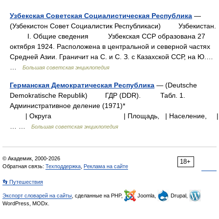
Узбекская Советская Социалистическая Республика
—
(Узбекистон Совет Социалистик Республикаси) Узбекистан.
I. Общие сведения Узбекская ССР образована 27
октября 1924. Расположена в центральной и северной частях
Средней Азии. Граничит на С. и С. З. с Казахской ССР, на Ю.…
…
Большая советская энциклопедия
Германская Демократическая Республика
— (Deutsche
Demokratische Republik) ГДР (DDR). Табл. 1.
Административное деление (1971)*
| Округа | Площадь, | Население
… …
Большая советская энциклопедия
© Академик, 2000-2026
18+
Обратная связь:
Техподдержка
,
Реклама на сайте
👣 Путешествия
Экспорт словарей на сайты
, сделанные на PHP,
Joomla,
Drupal,
WordPress, MODx.